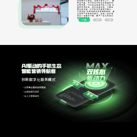
均设有办公地点，业务立足北上广， 辐
射全中国。作为专注手机生态营销的专
业服务商，KIWI互动背靠手机入口级 流
量的市场红利，依托自身优势，不断拓
展业务范围，以手机生态营销为核心，
打造手机+全媒体跨生态营销新领域，通
过自研产品信息流雷达，实现一站式信
息流广告解决方案，赋予广告主更高价
值的营销服务。
广州
北京
上海
创新数字化服务模式
从效果运营到品效营销
从经验到方法论
从人工到自动化